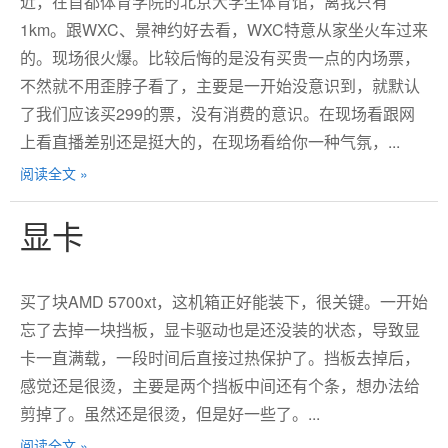
近，在首都体育学院的北京大学生体育馆，离我只有
1km。跟WXC、景神约好去看，WXC特意从家坐火车过来
的。现场很火爆。比较后悔的是没有买贵一点的内场票，
不然就不用歪脖子看了，主要是一开始没意识到，就默认
了我们应该买299的票，没有消费的意识。在现场看跟网
上看直播差别还是挺大的，在现场看给你一种气氛，...
阅读全文 »
显卡
买了块AMD 5700xt，这机箱正好能装下，很关键。一开始
忘了去掉一块挡板，显卡驱动也是还没装的状态，导致显
卡一直满载，一段时间后直接过热保护了。挡板去掉后，
感觉还是很烫，主要是两个挡板中间还有个条，想办法给
剪掉了。虽然还是很烫，但是好一些了。...
阅读全文 »